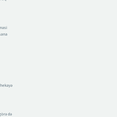
tməsi
nsana
 hekayə
görə də