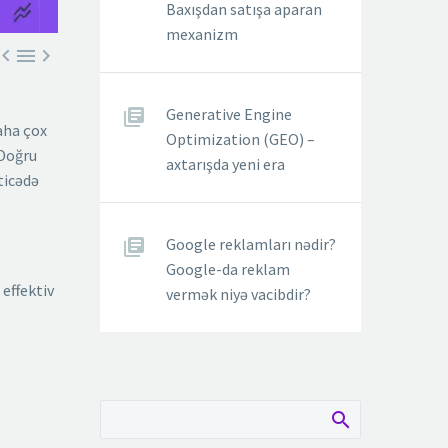
Baxışdan satışa aparan
mexanizm



Generative Engine
aha çox
Optimization (GEO) –
 Doğru
axtarışda yeni era
ticədə
Google reklamları nədir?
Google-da reklam
 effektiv
vermək niyə vacibdir?