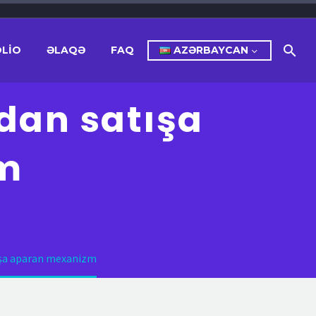
LİO
ƏLAQƏ
FAQ
AZƏRBAYCAN
dan satışa
m
ışa aparan mexanizm