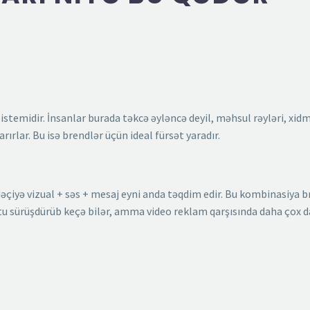
sistemidir. İnsanlar burada təkcə əyləncə deyil, məhsul rəyləri, xid
rlar. Bu isə brendlər üçün ideal fürsət yaradır.
əçiyə vizual + səs + mesaj eyni anda təqdim edir. Bu kombinasiya 
ostu sürüşdürüb keçə bilər, amma video reklam qarşısında daha çox d