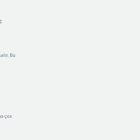
g
əlir. Bu
ha çox