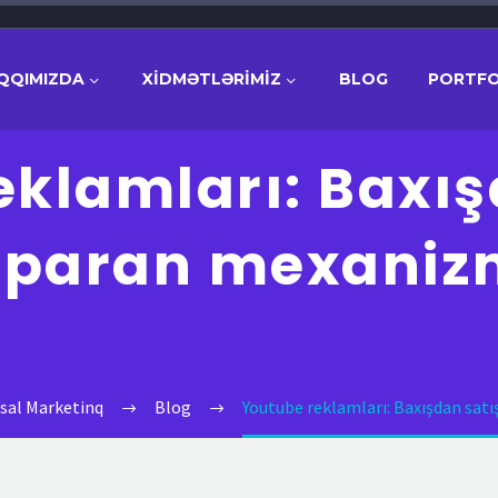
QQIMIZDA
XİDMƏTLƏRİMİZ
BLOG
PORTFO
eklamları: Baxış
aparan mexaniz
al Marketinq
Blog
Youtube reklamları: Baxışdan sat