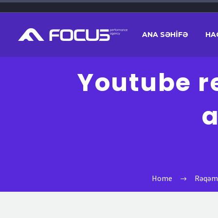
ANA SƏHİFƏ
HA
Youtube r
Home
Rəqəms