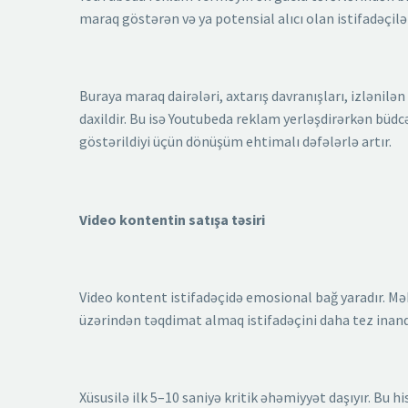
maraq göstərən və ya potensial alıcı olan istifadəçilər
Buraya maraq dairələri, axtarış davranışları, izlənilən
daxildir. Bu isə Youtubeda reklam yerləşdirərkən büd
göstərildiyi üçün dönüşüm ehtimalı dəfələrlə artır.
Video kontentin satışa təsiri
Video kontent istifadəçidə emosional bağ yaradır. Mə
üzərindən təqdimat almaq istifadəçini daha tez inandı
Xüsusilə ilk 5–10 saniyə kritik əhəmiyyət daşıyır. Bu 