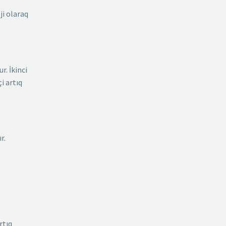
ji olaraq
r. İkinci
i artıq
r.
rtıq