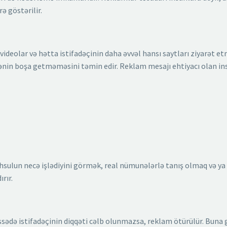
ə göstərilir.
 videolar və hətta istifadəçinin daha əvvəl hansı saytları ziyarət e
cənin boşa getməməsini təmin edir. Reklam mesajı ehtiyacı olan i
hsulun necə işlədiyini görmək, real nümunələrlə tanış olmaq və ya
rır.
hissədə istifadəçinin diqqəti cəlb olunmazsa, reklam ötürülür. Buna 