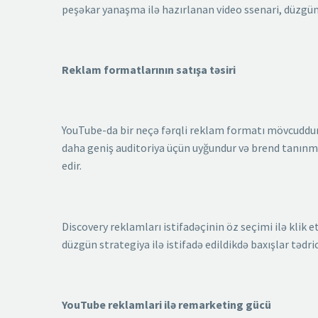
peşəkar yanaşma ilə hazırlanan video ssenari, düzgün
Reklam formatlarının satışa təsiri
YouTube-da bir neçə fərqli reklam formatı mövcuddur və
daha geniş auditoriya üçün uyğundur və brend tanınm
edir.
Discovery reklamları istifadəçinin öz seçimi ilə klik e
düzgün strategiya ilə istifadə edildikdə baxışlar tədric
YouTube reklamlari ilə remarketing gücü