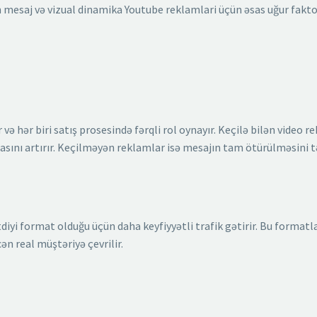
 mesaj və vizual dinamika Youtube reklamlari üçün əsas uğur fakto
 hər biri satış prosesində fərqli rol oynayır. Keçilə bilən video r
asını artırır. Keçilməyən reklamlar isə mesajın tam ötürülməsini 
tdiyi format olduğu üçün daha keyfiyyətli trafik gətirir. Bu formatl
ən real müştəriyə çevrilir.