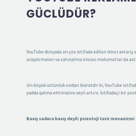
GÜCLÜDÜR?
YouTube dünyada ən çox istifadə edilən ikinci axtarış 
araşdırmaları və satınalma öncəsi məlumatlar da axtarı
Ən böyük üstünlük ondan ibarətdir ki, YouTube istifad
yadda qalma ehtimalını xeyli artırır. İstifadəçi bir p
Baxış sadəcə baxış deyil: psixoloji təsir mexanizmi