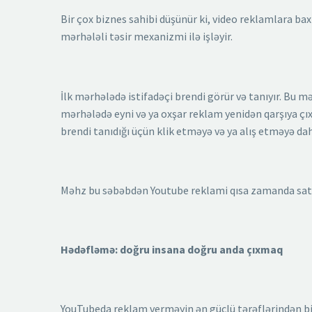
Bir çox biznes sahibi düşünür ki, video reklamlara bax
mərhələli təsir mexanizmi ilə işləyir.
İlk mərhələdə istifadəçi brendi görür və tanıyır. Bu m
mərhələdə eyni və ya oxşar reklam yenidən qarşıya çıx
brendi tanıdığı üçün klik etməyə və ya alış etməyə dah
Məhz bu səbəbdən Youtube reklami qısa zamanda satış
Hədəfləmə: doğru insana doğru anda çıxmaq
YouTubeda reklam verməyin ən güclü tərəflərindən bir