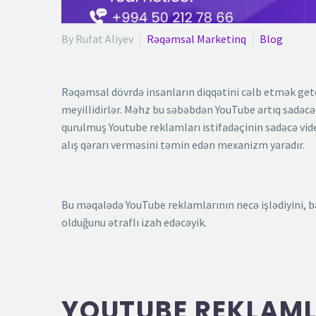
By Rufat Aliyev
Rəqəmsal Marketinq
Blog
Rəqəmsal dövrdə insanların diqqətini cəlb etmək get
meyillidirlər. Məhz bu səbəbdən YouTube artıq sadəcə 
qurulmuş Youtube reklamları istifadəçinin sadəcə vi
alış qərarı verməsini təmin edən mexanizm yaradır.
Bu məqalədə YouTube reklamlarının necə işlədiyini, bax
olduğunu ətraflı izah edəcəyik.
YOUTUBE REKLAML