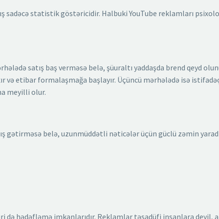
ış sadəcə statistik göstəricidir. Halbuki YouTube reklamları psixolo
ərhələdə satış baş verməsə belə, şüuraltı yaddaşda brend qeyd olunu
ır və etibar formalaşmağa başlayır. Üçüncü mərhələdə isə istifadəç
a meyilli olur.
 gətirməsə belə, uzunmüddətli nəticələr üçün güclü zəmin yaradı
i də hədəfləmə imkanlarıdır. Reklamlar təsadüfi insanlara deyil, a