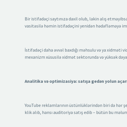
Bir istifadəçi saytınıza daxil olub, lakin alış etməyi
vasitəsilə həmin istifadəçini yenidən hədəfləməyə imk
İstifadəçi daha əvvəl baxdığı məhsulu və ya xidməti v
mexanizm xüsusilə xidmət sektorunda və yüksək dəyərl
Analitika və optimizasiya: satışa gedən yolun açar
YouTube reklamlarının üstünlüklərindən biri də hər şe
klik alıb, hansı auditoriya satış edib – bütün bu məl