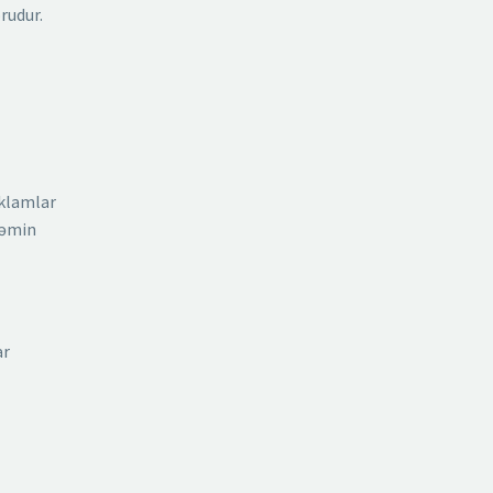
rudur.
eklamlar
təmin
ar