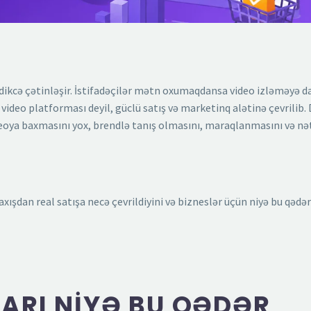
dikcə çətinləşir. İstifadəçilər mətn oxumaqdansa video izləməyə d
video platforması deyil, güclü satış və marketinq alətinə çevrilib.
deoya baxmasını yox, brendlə tanış olmasını, maraqlanmasını və nə
ışdan real satışa necə çevrildiyini və bizneslər üçün niyə bu qədər
ARI NIYƏ BU QƏDƏR