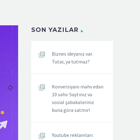
SON YAZILAR
Biznes ideyanız var.
Tutar, ya tutmaz?
Konversiyanı məhv edən
10 səhv: Saytınız və
sosial şəbəkələriniz
buna görə satmır!
Youtube reklamları: