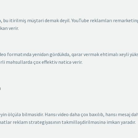
bsə, bu itirilmiş müştəri demək deyil. YouTube reklamları remarketin
an verir.
ideo formatında yenidən gördükdə, qərar vermək ehtimalı xeyli yüks
i məhsullarda çox effektiv nəticə verir.
ı
yin ölçülə bilməsidir. Hansı video daha çox baxılıb, hansı mesaj da
umatlar reklam strategiyasının təkmilləşdirilməsinə imkan yaradır.