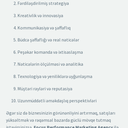
Fərdiləşdirilmiş strategiya
Kreativlik və innovasiya
Kommunikasiya və şəffaflıq
Büdcə şəffaflığı və real nəticələr
Peşəkar komanda və ixtisaslaşma
Nəticələrin ölçülməsi və analitika
Texnologiya və yeniliklərə uyğunlaşma
Müştəri rəyləri və reputasiya
Uzunmüddətli əməkdaşlıq perspektivləri
Əgər siz də biznesinizin görünənliyini artırmaq, satışları
yüksəltmək və rəqəmsal bazarda güclü mövqe tutmaq
istəyirsinizsə,
Focus Performance Marketing Agency
ilə