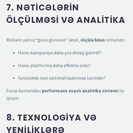
7. NƏTICƏLƏRIN
ÖLÇÜLMƏSI VƏ ANALITIKA
Reklam yalnız “gözə görünən” deyil,
ölçülə bilən
olmalıdır.
Hansı kampaniya daha çox dönüş gətirdi?
Hansı platforma daha effektiv oldu?
Gələcəkdə nəyi optimallaşdırmaq lazımdır?
Focus komandası
performans əsaslı analitika sistemi
ilə
işləyir.
8. TEXNOLOGIYA VƏ
YENILIKLƏRƏ