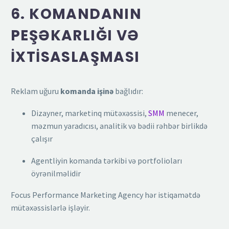
6. KOMANDANIN
PEŞƏKARLIĞI VƏ
İXTISASLAŞMASI
Reklam uğuru
komanda işinə
bağlıdır:
Dizayner, marketinq mütəxəssisi,
SMM
menecer,
məzmun yaradıcısı, analitik və bədii rəhbər birlikdə
çalışır
Agentliyin komanda tərkibi və portfolioları
öyrənilməlidir
Focus Performance Marketing Agency hər istiqamətdə
mütəxəssislərlə işləyir.