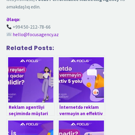
əməkdaşlıq edin.
Əlaqə
:
+994 50-212-78-66
hello@focusagency.az
Related Posts:
Reklam agentliyi
İnternetdə reklam
seçimində müştəri
verməyin ən effektiv
rəyləri nə dərəcədə
5 yolu
əhəmiyyətlidir?