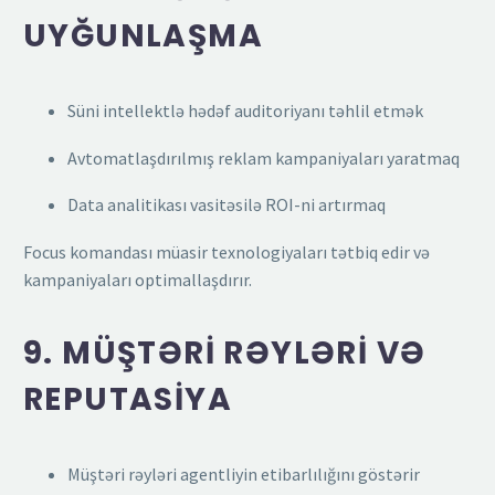
UYĞUNLAŞMA
Süni intellektlə hədəf auditoriyanı təhlil etmək
Avtomatlaşdırılmış reklam kampaniyaları yaratmaq
Data analitikası vasitəsilə ROI-ni artırmaq
Focus komandası müasir texnologiyaları tətbiq edir və
kampaniyaları optimallaşdırır.
9. MÜŞTƏRI RƏYLƏRI VƏ
REPUTASIYA
Müştəri rəyləri agentliyin etibarlılığını göstərir