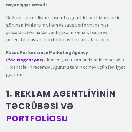
nəyə diqqət etməli?
Doğru seçim etdiyiniz təqdirdə agentlik həm biznesinizin
görünənliyini artırar, həm də satış performansınızı
yüksəldər. Əks halda, yanlış seçim zaman, büdcə və
potensial müştərilərin itirilməsi ilə nəticələnə bilər.
Focus Performance Marketing Agency
(
focusagency.az/
)
kimi peşəkar komandalar bu məqsədlə
– bizneslərin rəqəmsal uğurunu təmin etmək üçün fəaliyyət
göstərir.
1. REKLAM AGENTLIYININ
TƏCRÜBƏSI VƏ
PORTFOLIOSU