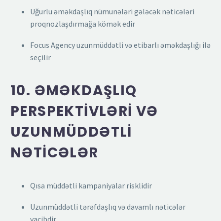
Uğurlu əməkdaşlıq nümunələri gələcək nəticələri
proqnozlaşdırmağa kömək edir
Focus Agency uzunmüddətli və etibarlı əməkdaşlığı ilə
seçilir
10. ƏMƏKDAŞLIQ
PERSPEKTIVLƏRI VƏ
UZUNMÜDDƏTLI
NƏTICƏLƏR
Qısa müddətli kampaniyalar risklidir
Uzunmüddətli tərəfdaşlıq və davamlı nəticələr
vacibdir