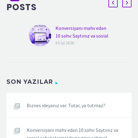
POSTS
Konversiyanı məhv edən
10 səhv: Saytınız və sosial
şəbəkələriniz buna görə
03 İyl 2026
satmır!
Konversiyanı məhv edən
10 səhv: Saytınız və sosial
şəbəkələriniz buna görə
SON YAZILAR
satmır! Rəqəmsal
marketinq mühitində
uğurun əsas göstəricisi
reklam büdcəsinin…
Biznes ideyanız var. Tutar, ya tutmaz?
Konversiyanı məhv edən 10 səhv: Saytınız və
sosial şəbəkələriniz buna görə satmır!