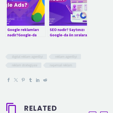
Google reklamları
SEO nədir? Saytınızı
nədir?Google-da
Google-da ön sıralara
reklam vermək niyə
çıxaran strategiya
vacibdir?
digital reklam agentliyi
reklam agentliyi
reklam strategiyası
rəqəmsal reklam
RELATED