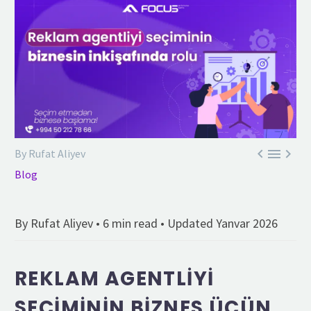



By Rufat Aliyev
Blog
By Rufat Aliyev • 6 min read • Updated Yanvar 2026
REKLAM AGENTLIYI
SEÇIMININ BIZNES ÜÇÜN