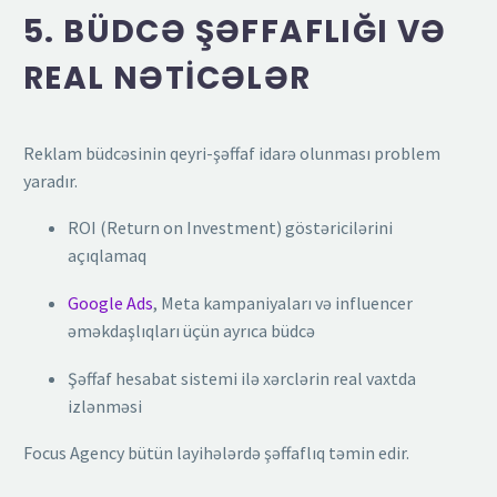
5. BÜDCƏ ŞƏFFAFLIĞI VƏ
REAL NƏTICƏLƏR
Reklam büdcəsinin qeyri-şəffaf idarə olunması problem
yaradır.
ROI (Return on Investment) göstəricilərini
açıqlamaq
Google Ads
, Meta kampaniyaları və influencer
əməkdaşlıqları üçün ayrıca büdcə
Şəffaf hesabat sistemi ilə xərclərin real vaxtda
izlənməsi
Focus Agency bütün layihələrdə şəffaflıq təmin edir.