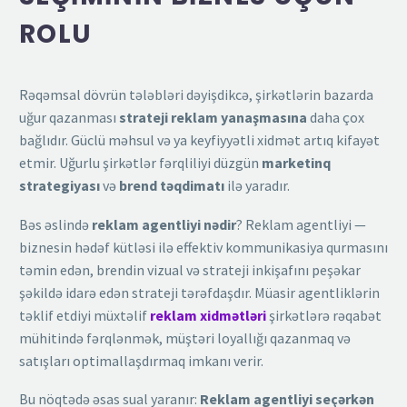
ROLU
Rəqəmsal dövrün tələbləri dəyişdikcə, şirkətlərin bazarda
uğur qazanması
strateji reklam yanaşmasına
daha çox
bağlıdır. Güclü məhsul və ya keyfiyyətli xidmət artıq kifayət
etmir. Uğurlu şirkətlər fərqliliyi düzgün
marketinq
strategiyası
və
brend təqdimatı
ilə yaradır.
Bəs əslində
reklam agentliyi nədir
? Reklam agentliyi —
biznesin hədəf kütləsi ilə effektiv kommunikasiya qurmasını
təmin edən, brendin vizual və strateji inkişafını peşəkar
şəkildə idarə edən strateji tərəfdaşdır. Müasir agentliklərin
təklif etdiyi müxtəlif
reklam xidmətləri
şirkətlərə rəqabət
mühitində fərqlənmək, müştəri loyallığı qazanmaq və
satışları optimallaşdırmaq imkanı verir.
Bu nöqtədə əsas sual yaranır:
Reklam agentliyi seçərkən