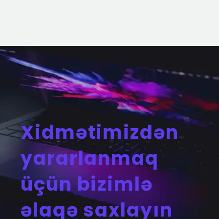
Xidmətimizdən
yararlanmaq
üçün bizimlə
əlaqə saxlayın