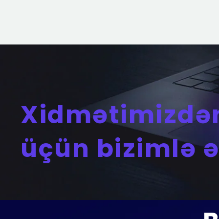
Xidmətimizdə
üçün bizimlə 