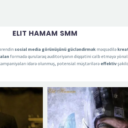
ELIT HAMAM SMM
 brendin
sosial
media
görünüşünü
gücləndirmək
məqsədilə
krea
alan
formada qurularaq auditoriyanın diqqətini cəlb etməyə yönəl
ampaniyaları idarə olunmuş, potensial müştərilərə
effektiv
şəkil