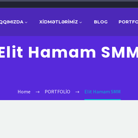
QQIMIZDA
XİDMƏTLƏRİMİZ
BLOG
PORTFO
Elit Hamam SM
Home
PORTFOLİO
Elit Hamam SMM