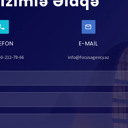
izimlə Əlaqə
LEFON
E-MAIL
50-212-78-66
info@focusagency.az