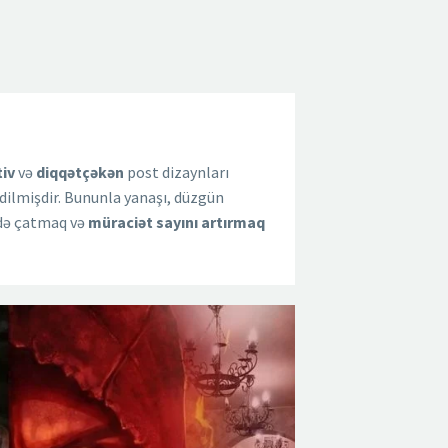
tiv
və
diqqətçəkən
post dizaynları
dilmişdir. Bununla yanaşı, düzgün
də çatmaq və
müraciət
sayını
artırmaq