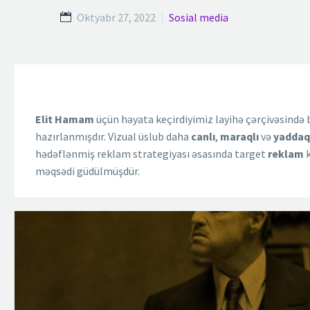
Oktyabr 27, 2022
Sosial media
Elit Hamam
üçün həyata keçirdiyimiz layihə çərçivəsində
hazırlanmışdır. Vizual üslub daha
canlı
,
maraqlı
və
yaddaq
hədəflənmiş reklam strategiyası əsasında target
reklam
k
məqsədi güdülmüşdür.