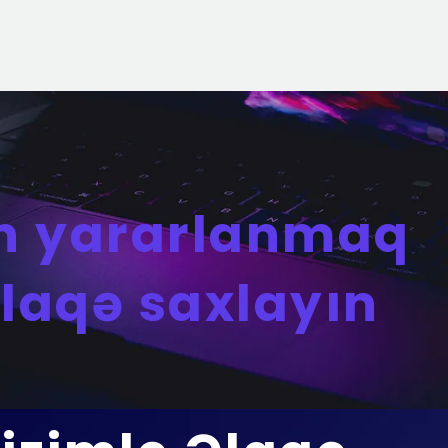
n yararlanmaq
əlaqə saxlayın