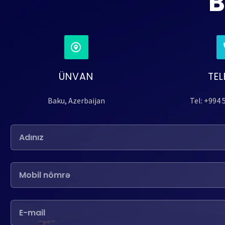
B
ÜNVAN
TE
Baku, Azerbaijan
Tel: +994 