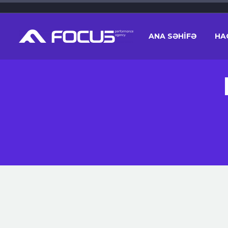
ANA SƏHİFƏ
HA