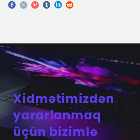
Xidmətimizdən
yararlanmaq
üçün bizimlə