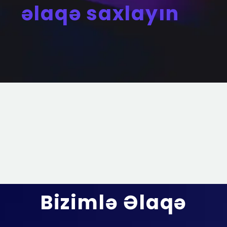
əlaqə saxlayın
Bizimlə Əlaqə