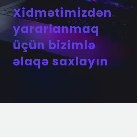
Xidmətimizdən
yararlanmaq
üçün bizimlə
əlaqə saxlayın