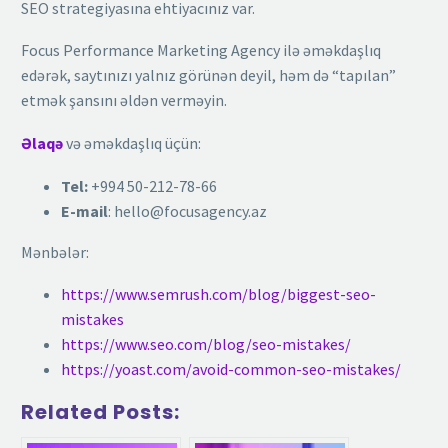
SEO strategiyasına ehtiyacınız var.
Focus Performance Marketing Agency ilə əməkdaşlıq
edərək, saytınızı yalnız görünən deyil, həm də “tapılan”
etmək şansını əldən verməyin.
Əlaqə
və əməkdaşlıq üçün:
Tel:
+994 50-212-78-66
E-mail
: hello@focusagency.az
Mənbələr:
https://www.semrush.com/blog/biggest-seo-
mistakes
https://www.seo.com/blog/seo-mistakes/
https://yoast.com/avoid-common-seo-mistakes/
Related Posts: