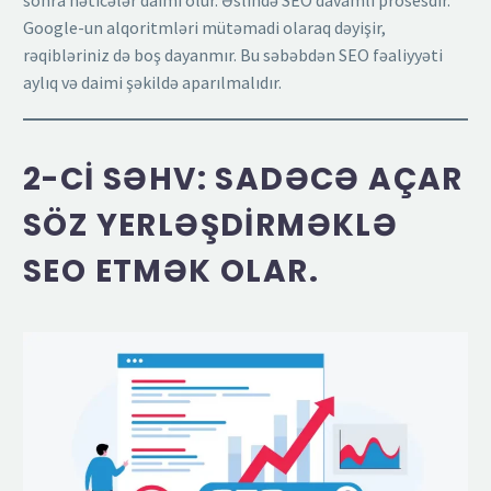
Google-un alqoritmləri mütəmadi olaraq dəyişir,
rəqibləriniz də boş dayanmır. Bu səbəbdən SEO fəaliyyəti
aylıq və daimi şəkildə aparılmalıdır.
2-CI SƏHV: SADƏCƏ AÇAR
SÖZ YERLƏŞDIRMƏKLƏ
SEO ETMƏK OLAR.