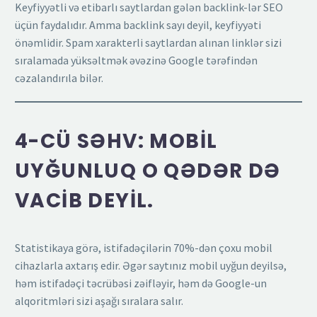
Keyfiyyətli və etibarlı saytlardan gələn backlink-lər SEO
üçün faydalıdır. Amma backlink sayı deyil, keyfiyyəti
önəmlidir. Spam xarakterli saytlardan alınan linklər sizi
sıralamada yüksəltmək əvəzinə Google tərəfindən
cəzalandırıla bilər.
4-CÜ SƏHV: MOBIL
UYĞUNLUQ O QƏDƏR DƏ
VACIB DEYIL.
Statistikaya görə, istifadəçilərin 70%-dən çoxu mobil
cihazlarla axtarış edir. Əgər saytınız mobil uyğun deyilsə,
həm istifadəçi təcrübəsi zəifləyir, həm də Google-un
alqoritmləri sizi aşağı sıralara salır.