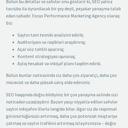
Bütün bu detallar və səhvlər onu göstərir ki, SEO yalnız
təcrübə ilə öyrəniləcək bir şey deyil, peşəkar yanaşma tələb
edən sahədir. Focus Performance Marketing Agency olaraq
biz:
Saytın tam texniki analizini edirik;
Auditoriyanı və rəqibləri araşdırırıq;
Açar söz təhlili aparırıq;
Kontent strategiyası qururuq;
Aylıq hesabat və inkişaf planı təqdim edirik.
Bütün bunlar nəticəsində siz daha çox ziyarətçi, daha çox
müraciət və daha yüksək satış əldə edirsiniz.
SEO haqqında doğru bildiyiniz bir çox yanaşma əslində sizi
nəticədən uzaqlaşdırır. Bəzən yaxşı niyyətlə edilən səhvlər
saytın inkişafını illərlə ləngidə bilər. Əgər siz də rəqəmsal
görünürlüğünüzü artırmaq, daha çox potensial müştəriyə
çatmaq və saytın trafikini artırmaq istəyirsinizsə – doğru