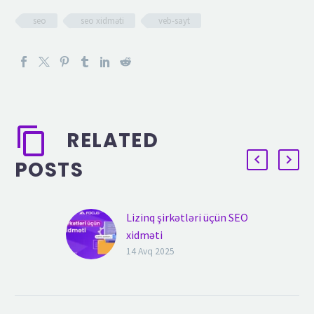
seo
seo xidməti
veb-sayt
RELATED
POSTS
Lizinq şirkətləri üçün SEO
xidməti
Müasir biznes mühiti
14 Avq 2025
rəqəmsal görünənliyin və
effektiv marketinq
strategiyalarının