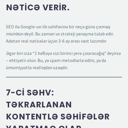
NƏTICƏ VERIR.
SEO ilə Google-un ilk səhifəsinə bir neçə günə çıxmaq
mümkün deyil. Bu zaman və strateji yanaşma tələb edir.
Adətən real nəticələr üçün 3-6 ay arası vaxt lazımdır.
Əgər biri sizə “1 həftəyə sizi birinci yerə çıxaracağıq” deyirsə
– ehtiyatlı olun. Bu, ya spam metodlarla edilir, ya da
ümumiyyətlə reallıqdan uzaqdır.
7-CI SƏHV:
TƏKRARLANAN
KONTENTLƏ SƏHIFƏLƏR