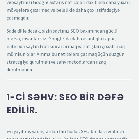
vebsaytınızı Google axtarış nəticələri daxilində daha yuxarı
mövqelərə çıxarmaq və beləliklə daha çox istifadəçiyə
çatmaqdır.
Sadə dillə desək, sizin saytınız SEO baxımından güclü
olarsa, insanlar sizi Google-da daha asanlıqla tapar,
nəticədə saytın trafikini artırmaq və satışları çoxaltmaq
mümkün olar. Amma bu nəticələrə çatmaq üçün düzgün
strategiya qurulmalı və səhv metodlardan uzaq
durulmalıdır.
1-CI SƏHV: SEO BIR DƏFƏ
EDILIR.
Ən yayılmış yanlışlardan biri budur: SEO bir dəfə edilir və
sonra nəticələr daimi olur. Əslində SEO davamlı prosesdir.