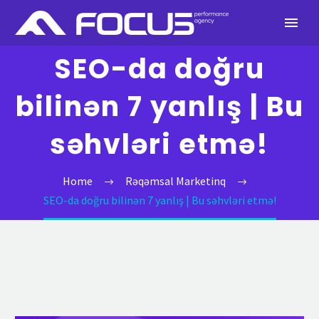
SEO-da doğru
bilinən 7 yanlış | Bu
səhvləri etmə!
Home
Rəqəmsal Marketinq
SEO-da doğru bilinən 7 yanlış | Bu səhvləri etmə!