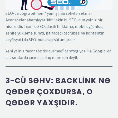
SEO-da doğru bilinən 7 yanlış | Bu səhvləri etmə!
Açar sözlər əhəmiyyətlidir, lakin bu SEO-nun yalnız bir
hissəsidir. Texniki SEO, daxili linkləmə, mobil uyğunluq,
səhifə yükləmə sürəti, istifadəçi təcrübəsi və kontentin
keyfiyyəti də SEO-nun əsas sütunlarıdır.
Yəni yalnız “açar söz doldurmaq” strategiyası ilə Google-da
üst sıralarda çıxmaq artıq mümkün deyil.
3-CÜ SƏHV: BACKLINK NƏ
QƏDƏR ÇOXDURSA, O
QƏDƏR YAXŞIDIR.