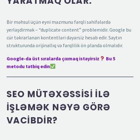
YARATMAQ OLAR.
Bir məhsul üçün eyni məzmunu fərqli səhifələrdə
yerləşdirmək – “duplicate content” problemidir. Google bu
cür təkrarlanan kontentləri dəyərsiz hesab edir. Saytın
strukturunda orijinallıq və fərqlilik ön planda olmalıdır.
Google-da üst sıralarda çıxmaq istəyirsiz
Bu 5
metodu tətbiq edin
SEO MÜTƏXƏSSISI ILƏ
IŞLƏMƏK NƏYƏ GÖRƏ
VACIBDIR?