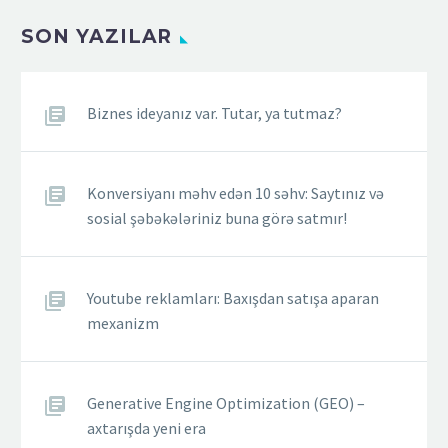
vacibliyini gündəmə
SON YAZILAR
gətirir. Xüsusilə maliyyə
və lizinq sektoru kimi
rəqabətçi sahələrdə,…
Biznes ideyanız var. Tutar, ya tutmaz?
Konversiyanı məhv edən 10 səhv: Saytınız və
sosial şəbəkələriniz buna görə satmır!
Youtube reklamları: Baxışdan satışa aparan
mexanizm
Generative Engine Optimization (GEO) –
axtarışda yeni era