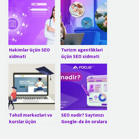
Həkimlər üçün SEO
Turizm agentlikləri
xidməti
üçün SEO xidməti
Təhsil mərkəzləri və
SEO nədir? Saytınızı
kurslar üçün
Google-da ön sıralara
saytların
çıxaran strategiya
hazırlanması