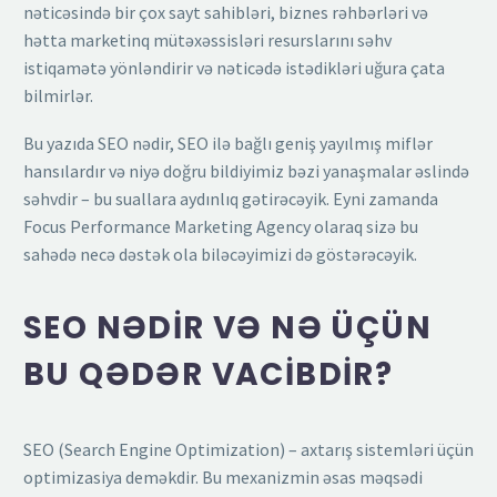
nəticəsində bir çox sayt sahibləri, biznes rəhbərləri və
hətta marketinq mütəxəssisləri resurslarını səhv
istiqamətə yönləndirir və nəticədə istədikləri uğura çata
bilmirlər.
Bu yazıda SEO nədir, SEO ilə bağlı geniş yayılmış miflər
hansılardır və niyə doğru bildiyimiz bəzi yanaşmalar əslində
səhvdir – bu suallara aydınlıq gətirəcəyik. Eyni zamanda
Focus Performance Marketing Agency olaraq sizə bu
sahədə necə dəstək ola biləcəyimizi də göstərəcəyik.
SEO NƏDIR VƏ NƏ ÜÇÜN
BU QƏDƏR VACIBDIR?
SEO (Search Engine Optimization) – axtarış sistemləri üçün
optimizasiya deməkdir. Bu mexanizmin əsas məqsədi