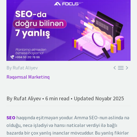



By Rufat Aliyev
Rəqəmsal Marketinq
By Rufat Aliyev • 6 min read • Updated Noyabr 2025
SEO
haqqında eşitməyən yoxdur. Amma SEO-nun əslində nə
olduğu, necə işlədiyi və hansı nəticələr verdiyi ilə bağlı
bazarda bir çox yanlış inanclar mövcuddur. Bu yanlış fikirlər