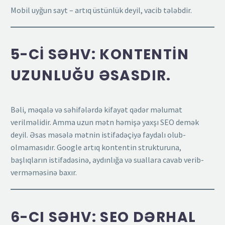
Mobil uyğun sayt – artıq üstünlük deyil, vacib tələbdir.
5-CI SƏHV: KONTENTIN
UZUNLUĞU ƏSASDIR.
Bəli, məqalə və səhifələrdə kifayət qədər məlumat
verilməlidir. Amma uzun mətn həmişə yaxşı SEO demək
deyil. Əsas məsələ mətnin istifadəçiyə faydalı olub-
olmamasıdır. Google artıq kontentin strukturuna,
başlıqların istifadəsinə, aydınlığa və suallara cavab verib-
verməməsinə baxır.
6-CI SƏHV: SEO DƏRHAL