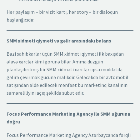
Hər paylaşım – bir vizit kartı, hər story – bir dialoqun
başlanğıcıdır.
SMM xidmeti qiymeti və gəlir arasındakı balans
Bəzi sahibkarlar üçün SMM xidmeti qiymeti ilk baxışdan
əlavə xərclər kimi görünə bilər. Amma düzgün
planlaşdırılmış bir SMM xidməti xərcləri qısa müddətdə
gəlirə çevirmək gücünə malikdir. Gələcəkdə bir avtomobil
satışından əldə ediləcək mənfəət bu marketinq kanalının
səmərəliliyini açıq şəkildə sübut edir.
Focus Performance Marketing Agency ilə SMM uğuruna
doğru
Focus Performance Marketing Agency Azərbaycanda fərqli