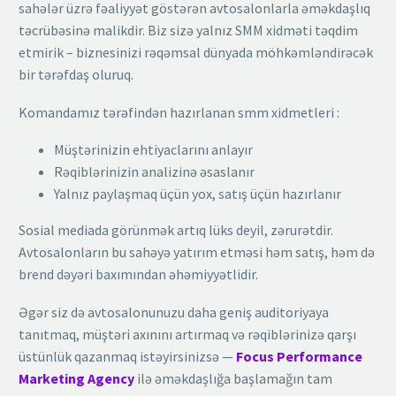
sahələr üzrə fəaliyyət göstərən avtosalonlarla əməkdaşlıq
təcrübəsinə malikdir. Biz sizə yalnız SMM xidməti təqdim
etmirik – biznesinizi rəqəmsal dünyada möhkəmləndirəcək
bir tərəfdaş oluruq.
Komandamız tərəfindən hazırlanan smm xidmetleri :
Müştərinizin ehtiyaclarını anlayır
Rəqiblərinizin analizinə əsaslanır
Yalnız paylaşmaq üçün yox, satış üçün hazırlanır
Sosial mediada görünmək artıq lüks deyil, zərurətdir.
Avtosalonların bu sahəyə yatırım etməsi həm satış, həm də
brend dəyəri baxımından əhəmiyyətlidir.
Əgər siz də avtosalonunuzu daha geniş auditoriyaya
tanıtmaq, müştəri axınını artırmaq və rəqiblərinizə qarşı
üstünlük qazanmaq istəyirsinizsə —
Focus Performance
Marketing Agency
ilə əməkdaşlığa başlamağın tam