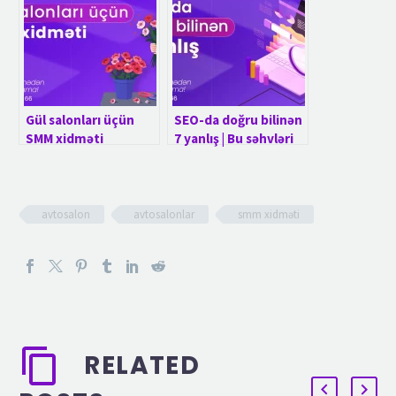
Gül salonları üçün
SEO-da doğru bilinən
SMM xidməti
7 yanlış | Bu səhvləri
etmə!
avtosalon
avtosalonlar
smm xidməti
RELATED