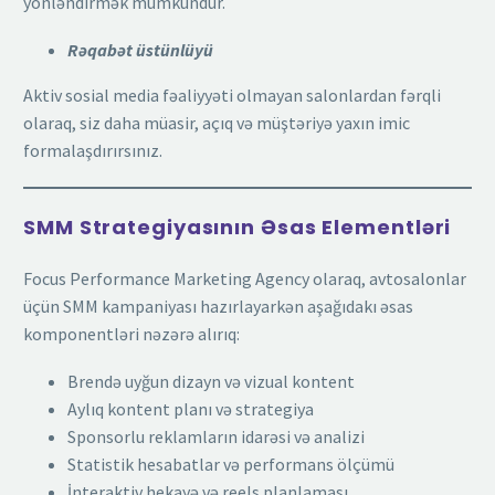
yönləndirmək mümkündür.
Rəqabət üstünlüyü
Aktiv sosial media fəaliyyəti olmayan salonlardan fərqli
olaraq, siz daha müasir, açıq və müştəriyə yaxın imic
formalaşdırırsınız.
SMM Strategiyasının Əsas Elementləri
Focus Performance Marketing Agency olaraq, avtosalonlar
üçün SMM kampaniyası hazırlayarkən aşağıdakı əsas
komponentləri nəzərə alırıq:
Brendə uyğun dizayn və vizual kontent
Aylıq kontent planı və strategiya
Sponsorlu reklamların idarəsi və analizi
Statistik hesabatlar və performans ölçümü
İnteraktiv hekayə və reels planlaması