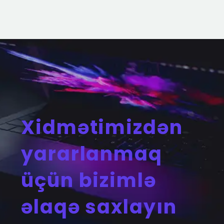
Xidmətimizdən
yararlanmaq
üçün bizimlə
əlaqə saxlayın