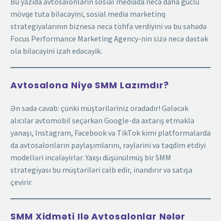
Bu yazıda avtosalonların sosial mediada necə daha güclü
mövqe tuta biləcəyini, sosial media marketinq
strategiyalarının biznesə necə töhfə verdiyini və bu sahədə
Focus Performance Marketing Agency-nin sizə necə dəstək
ola biləcəyini izah edəcəyik.
Avtosalona Niyə SMM Lazımdır?
Ən sadə cavab: çünki müştəriləriniz oradadır! Gələcək
alıcılar avtomobil seçərkən Google-da axtarış etməklə
yanaşı, Instagram, Facebook və TikTok kimi platformalarda
da avtosalonların paylaşımlarını, rəylərini və təqdim etdiyi
modelləri incələyirlər. Yaxşı düşünülmüş bir SMM
strategiyası bu müştəriləri cəlb edir, inandırır və satışa
çevirir.
SMM Xidməti Ilə Avtosalonlar Nələr