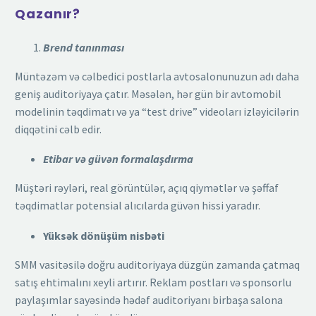
Qazanır?
Brend tanınması
Müntəzəm və cəlbedici postlarla avtosalonunuzun adı daha
geniş auditoriyaya çatır. Məsələn, hər gün bir avtomobil
modelinin təqdimatı və ya “test drive” videoları izləyicilərin
diqqətini cəlb edir.
Etibar və güvən formalaşdırma
Müştəri rəyləri, real görüntülər, açıq qiymətlər və şəffaf
təqdimatlar potensial alıcılarda güvən hissi yaradır.
Yüksək dönüşüm nisbəti
SMM vasitəsilə doğru auditoriyaya düzgün zamanda çatmaq
satış ehtimalını xeyli artırır. Reklam postları və sponsorlu
paylaşımlar sayəsində hədəf auditoriyanı birbaşa salona