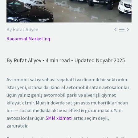



By Rufat Aliyev
Rəqəmsal Marketinq
By Rufat Aliyev • 4 min read • Updated Noyabr 2025
Avtomobil satışı sahəsi rəqabətli və dinamik bir sektordur.
İstər yeni, istərsə də ikinci əl avtomobil satan avtosalonlar
üçün yalnız geniş avtomobil parkı və əlverişli qiymət
kifayət etmir. Müasir dövrdə satışın əsas mühərriklərindən
biri — sosial mediada aktiv və effektiv görünməkdir. Yəni
avtosalonlar üçün
SMM xidməti
artıq seçim deyil,
zərurətdir.