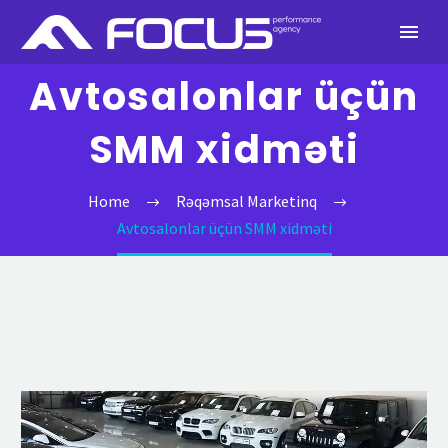
Avtosalonlar üçün
SMM xidməti
Home
Rəqəmsal Marketinq
Avtosalonlar üçün SMM xidməti