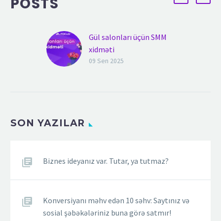
POSTS
Gül salonları üçün SMM
xidməti
Müasir dövrdə bizneslərin
09 Sen 2025
uğur qazanması yalnız
keyfiyyətli məhsul və ya
xidmətlə kifayətlənmir.
Xüsusilə gül salonu kimi
SON YAZILAR
vizual gözəllik üzərində
qurulan…
Biznes ideyanız var. Tutar, ya tutmaz?
Konversiyanı məhv edən 10 səhv: Saytınız və
sosial şəbəkələriniz buna görə satmır!